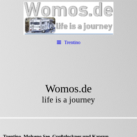
Trentino
Womos.de
life is a journey
Trentino, Molveno See, Großglockner und Kaprun