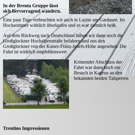
In der Brenta Gruppe lässt
sich hervorragend wandern.
Eine paar Tage verbrachten wir auch in Lazise am Gardasee. Im
Hochsommer wirklich überlaufen und es war ziemlich heiß.
Auf dem Rückweg nach Deutschland haben wir dann noch die
Großglockner Hochalpenstraße befahren und uns den
Großglockner von der Kaiser-Franz-Josefs-Höhe angesehen.
Die
Fahrt ist wirklich empfehlenswert
Krönender Abschluss der
Fahrt war dann noch ein
Besuch in Kaprun an den
bekannten beiden Talsperren
Trentino Impressionen